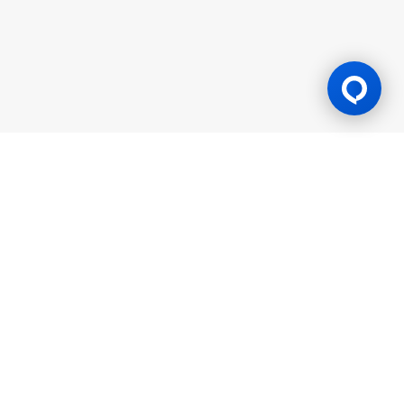
Lesen Permainan
BK8 dioperasikan oleh Mettlemind Tech Ltd., dengan nomor
registrasi: 15779, dan alamat terdaftar di Hamchako,
Mutsamudu, Pulau Otonom Anjouan, Uni Komoro. BK8
berlisensi dan teregulasi oleh Pemerintah Pulau Otonom