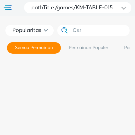
pathTitle./games/KM-TABLE-015
Popularitas
Semua Permainan
Permainan Populer
Perm