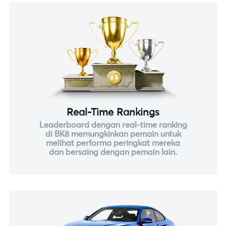
Real-Time Rankings
Leaderboard dengan real-time ranking
di BK8 memungkinkan pemain untuk
melihat performa peringkat mereka
dan bersaing dengan pemain lain.