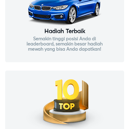
Hadiah Terbaik
Semakin tinggi posisi Anda di
leaderboard, semakin besar hadiah
mewah yang bisa Anda dapatkan!