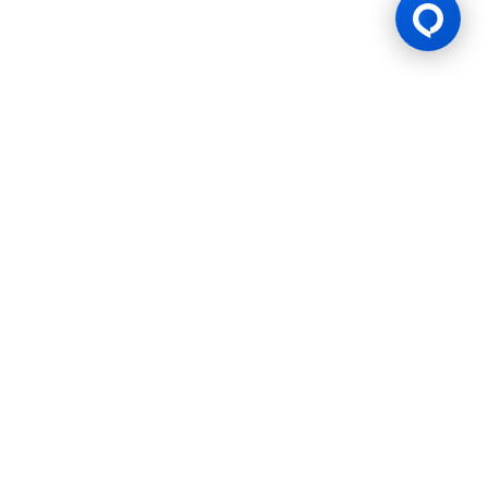
Lesen Permainan
BK8 dioperasikan oleh Mettlemind Tech Ltd., dengan nomor
registrasi: 15779, dan alamat terdaftar di Hamchako,
Mutsamudu, Pulau Otonom Anjouan, Uni Komoro. BK8
berlisensi dan teregulasi oleh Pemerintah Pulau Otonom
Anjouan, Uni Komoro dan beroperasi dengan Nomor Lisensi:
ALSI-202504032-FI2. BK8 telah lulus semua kepatuhan regulasi
dan secara hukum berwenang untuk menjalankan operasi
permainan untuk semua jenis peluang permainan dan taruhan.