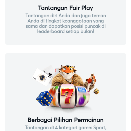
Tantangan Fair Play
Tantangan diri Anda dan juga teman
Anda di tingkat keanggotaan yang
sama dan dapatkan posisi puncak di
leaderboard setiap bulan!
Berbagai Pilihan Permainan
Tantangan di 4 kategori game: Sport,