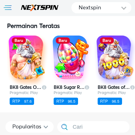
Nextspin
Permainan Teratas
Baru
Baru
Baru
BK8 Gates Of Olympus
BK8 Sugar Rush
BK8 Gates of Olympus 1000
Pragmatic Play
Pragmatic Play
Pragmatic Play
RTP
97.6
RTP
96.5
RTP
96.5
Popularitas