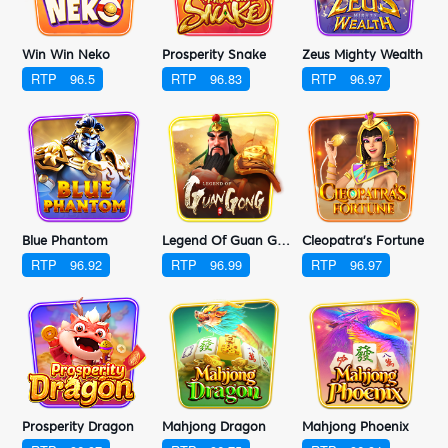
Win Win Neko
Prosperity Snake
Zeus Mighty Wealth
RTP
96.5
RTP
96.83
RTP
96.97
Blue Phantom
Legend Of Guan Gong
Cleopatra's Fortune
RTP
96.92
RTP
96.99
RTP
96.97
Prosperity Dragon
Mahjong Dragon
Mahjong Phoenix