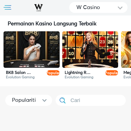
W Casino
Permainan Kasino Langsung Terbaik
Popular
Popular
BK8 Salon Prive Baccarat
Lightning Roulette
Meg
Evolution Gaming
Evolution Gaming
Evol
Populariti