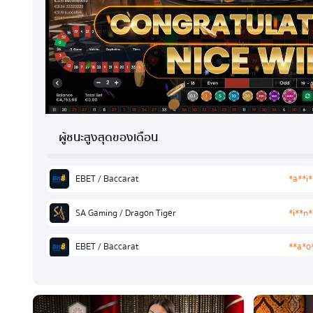
AE Casino / Baccarat
*l**h
Evolution Gaming / Baccarat
h*l*n
Dream Gaming E8 /Baccarat
**i*o*
AE Casino / Baccarat
*l*x*
ผู้ชนะสูงสุดของเดือน
EBET / Baccarat
*a**i*
SA Gaming / Dragon Tiger
*i**n
EBET / Baccarat
**a*o
SA Gaming / Baccarat
**a**
EBET / Baccarat
k*n*e