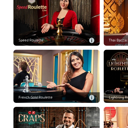
Allbet / Baccarat
*a*e*
Allbet / Baccarat
c*i*w
EBET / Baccarat
d*pr*
Speed Roulette
Thai Baccar
SA Gaming / Baccarat
t*bl*
Allbet / Baccarat
s*dk*
Evolution Gaming / Baccarat
s*b*6
AE Casino / Baccarat
*i*x**
Dream Gaming E8 /Baccarat
z**a*l
French Gold Roulette
Lightning R
SA Gaming / SIC BO
m*r*o
Evolution Gaming / Baccarat
*l*o*