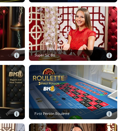
Super Sic Bo
First Person Roulette