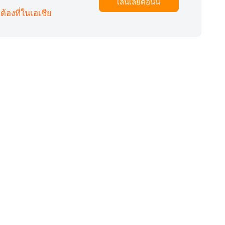
เล่นเลยตอนนี้
ต้องที่ในเอเชีย