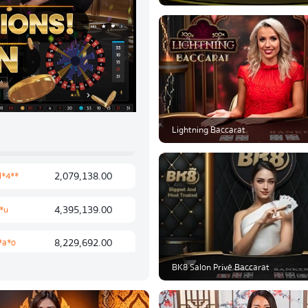
5,558,836.00
*o**5
4,106,088.00
*7*
8,788,344.00
s
4,729,133.00
*u*a*
Lightning Baccarat
2,079,138.00
l*4**
4,395,139.00
**u
8,229,692.00
*a*o
3,524,220.00
e*e
BK8 Salon Privé Baccarat
6,264,173.00
**8*1