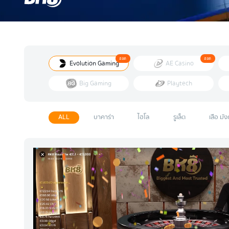
ฮอต
ฮอต
Evolution Gaming
AE Casino
AE Casino / Baccarat
*d*i*l
Big Gaming
Playtech
AE Casino / Baccarat
s*i*u
SA Gaming / SIC BO
e***l
ALL
บาคาร่า
ไฮโล
รูเล็ต
เสือ มั
SA Gaming / Dragon Tiger
h*n*e
Evolution Gaming / Baccarat
*y*a*
Evolution Gaming / Baccarat
c*u**
AE Casino / Baccarat
*i*n*j
AE Casino / Baccarat
*r***