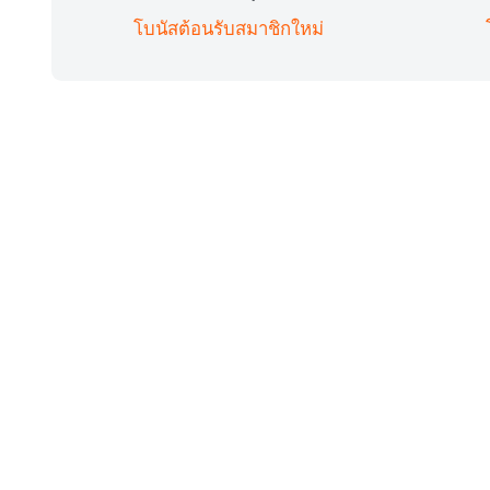
Allbet / Baccarat
*a*e*
โบนัสต้อนรับสมาชิกใหม่
Allbet / Baccarat
c*i*w
EBET / Baccarat
d*pr*
SA Gaming / Baccarat
t*bl*
Allbet / Baccarat
s*dk*
Evolution Gaming / Baccarat
s*b*6
AE Casino / Baccarat
*i*x**
Dream Gaming E8 /Baccarat
z**a*l
SA Gaming / SIC BO
m*r*o
Evolution Gaming / Baccarat
*l*o*