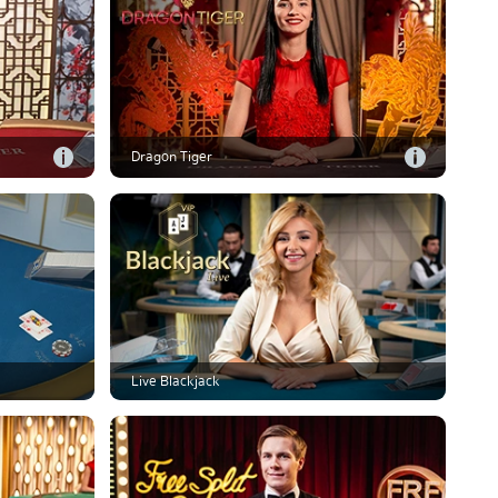
Dragon Tiger
Live Blackjack