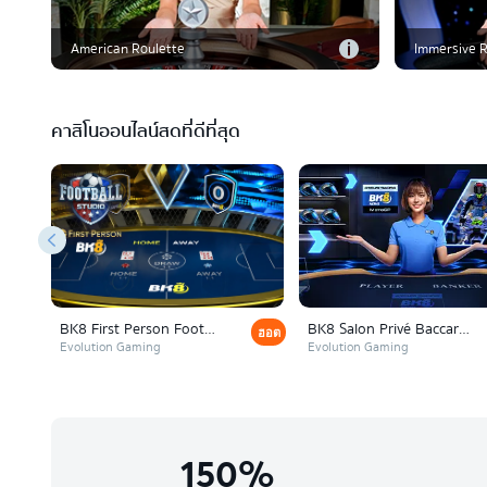
AE Casino / Baccarat
*r***
American Roulette
Immersive 
AE Casino / Baccarat
*l**h
Evolution Gaming / Baccarat
h*l*n
คาสิโนออนไลน์สดที่ดีที่สุด
Dream Gaming E8 /Baccarat
**i*o*
AE Casino / Baccarat
*l*x*
EBET / Baccarat
*a**i*
SA Gaming / Dragon Tiger
*i**n
BK8 Salon Privé Baccarat 2
BK8 Baccarat 1
ฮอต
ฮอต
Evolution Gaming
PPLiveCasino
EBET / Baccarat
**a*o
SA Gaming / Baccarat
**a**
EBET / Baccarat
k*n*e
150%