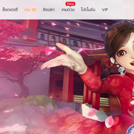
ล็อตเตอรี่
เกม 3D
ยิงปลา
เกมด่วน
โปรโมชั่น
VIP