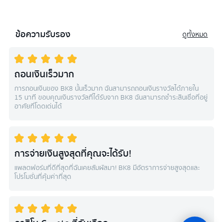
ข้อความรับรอง
ดูทั้งหมด
ถอนเงินเร็วมาก
การถอนเงินของ BK8 นั้นเร็วมาก ฉันสามารถถอนเงินรางวัลได้ภายใน
15 นาที ขอบคุณเงินรางวัลที่ได้รับจาก BK8 ฉันสามารถชำระสินเชื่อที่อยู่
อาศัยที่โดดเด่นได้
การจ่ายเงินสูงสุดที่คุณจะได้รับ!
แพลตฟอร์มที่ดีที่สุดที่ฉันเคยสัมผัสมา! BK8 มีอัตราการจ่ายสูงสุดและ
โปรโมชั่นที่คุ้มค่าที่สุด