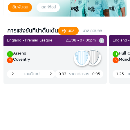
เดิมพันเลย
เดสก์ท็อป
การแข่งขันที่น่าตื่นเต้น
ฟุตบอล
บาสเกตบอล
England - Premier League
21/08 - 07:00pm
England -
H
H
Arsenal
Hull C
A
A
Coventry
Manch
-2
แฮนดิแคป
2
0.93
ราคาต่อรอง
0.95
1.25