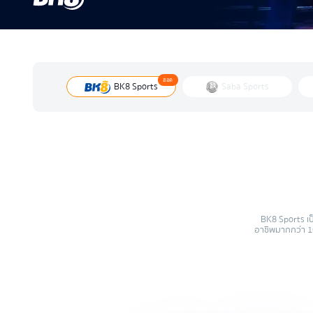
ฮอต
BK8 Sports
Saba Sports
BK8 Sports เป
อาชีพมากกว่า 100