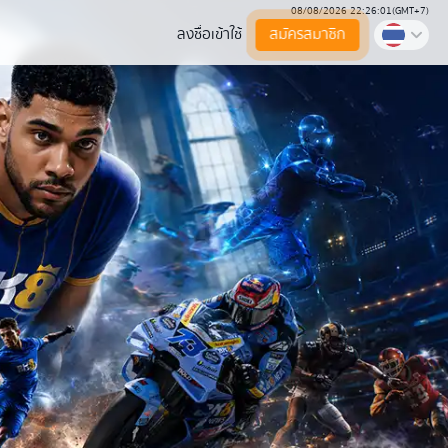
08/08/2026 22:26:02
(
GMT+7
)
ลงชื่อเข้าใช้
สมัครสมาชิก