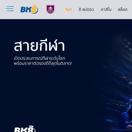
กีฬา
อี สปอร์ต
คาสิโน
สล็อต
สายกีฬา
เปิดประสบการณ์กีฬาระดับโลก
พร้อมราคาต่อรองดีที่สุดในตลาด!