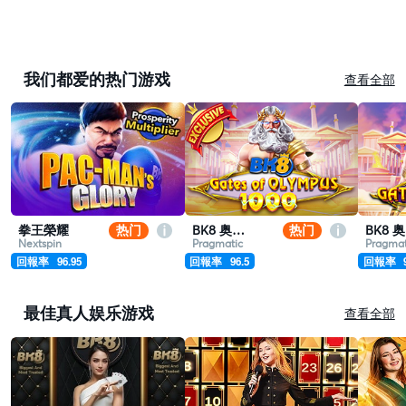
我们都爱的热门游戏
查看全部
拳王榮耀
BK8 奥林巴斯之门 1000
热门
热门
Nextspin
Pragmatic
Pragmat
回報率
96.95
回報率
96.5
回報率
最佳真人娱乐游戏
查看全部