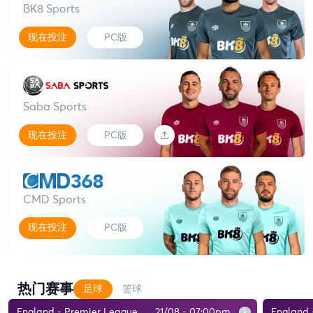
BK8 Sports
现在投注
PC版
Saba Sports
现在投注
PC版
CMD Sports
现在投注
PC版
热门赛事
足球
篮球
England - Premier League
21/08 - 07:00pm
England 