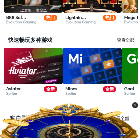
BK8 Salon Prive Baccarat
Lightning Roulette
Mega B
热门
热门
Evolution Gaming
Evolution Gaming
Evoluti
快速畅玩多种游戏
查看全部
Aviator
Mines
Goal
全新
全新
Spribe
Spribe
Spribe
客户见证
查看全部