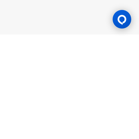
游戏许可证
BK8 由 Mettlemind Tech Ltd.（注册号：15779）运营，注册地址
位于科摩罗联盟安茹安自治岛穆察穆都市Hamchako区。BK8持有
科摩罗联盟安茹安自治岛政府颁发的合法牌照（许可证号：ALSI-
202504032-FI2），并受其监管。BK8已通过全部监管合规审查，
获得法律授权可开展一切机会游戏与投注活动。