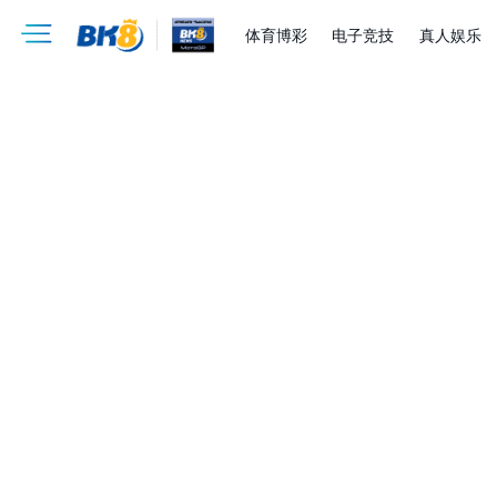
体育博彩
电子竞技
真人娱乐