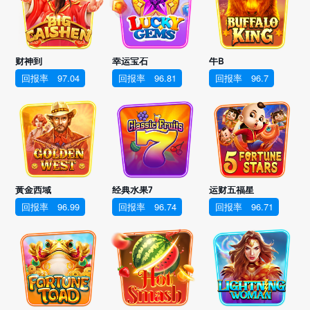
财神到
幸运宝石
牛B
回报率
97.04
回报率
96.81
回报率
96.7
黃金西域
经典水果7
运财五福星
回报率
96.99
回报率
96.74
回报率
96.71