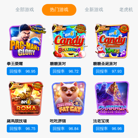
全部游戏
热门游戏
全新游戏
老虎机
拳王榮耀
糖糖派对
糖糖圣诞派对
回报率
96.95
回报率
96.72
回报率
97.93
羅馬競技場
吃吃胖猫
法老宝境
回报率
96.75
回报率
96.84
回报率
96.96