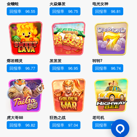
金蟾蛙
火焱爆发
电光女神
回报率
96.55
回报率
96.75
回报率
96.81
熔岩精灵
发发发
转转7
回报率
96.77
回报率
96.95
回报率
96.74
虎大哥88
狂热之战
老司机
回报率
96.82
回报率
97.04
回报率
96.83