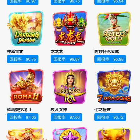
回报率
96.97
回报率
96.75
回报率
96.94
神威雷龙
龙龙龙
阿兹特克宝藏
回报率
96.75
回报率
96.87
回报率
96.98
羅馬競技場 II
埃及女神
七龙盛世
回报率
97.05
回报率
97.06
回报率
96.72