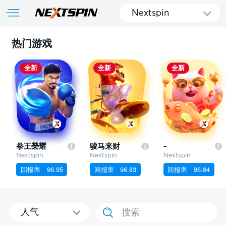
Nextspin
热门游戏
全新
全新
全新
拳王榮耀
骏马来财
-
Nextspin
Nextspin
Nextspin
回报率
96.95
回报率
96.83
回报率
96.84
人气