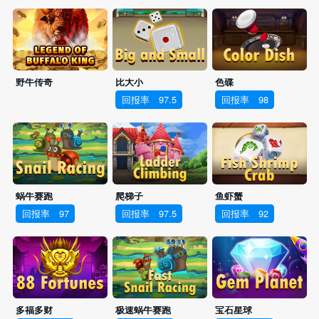
野牛传奇
比大小
色碟
回报率
97.5
回报率
98
蜗牛赛跑
爬梯子
鱼虾蟹
回报率
97
回报率
97.5
回报率
92
多福多财
极速蜗牛赛跑
宝石星球