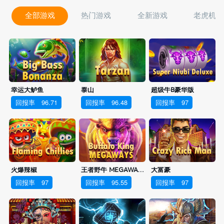
全部游戏
热门游戏
全新游戏
老虎机
幸运大鲈鱼
泰山
超级牛B豪华版
回报率
96.71
回报率
96.48
回报率
97
火爆辣椒
王者野牛 MEGAWAYS
大富豪
回报率
97
回报率
95.55
回报率
97