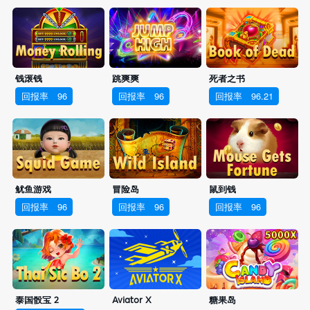
钱滚钱
跳爽爽
死者之书
回报率
96
回报率
96
回报率
96.21
鱿鱼游戏
冒险岛
鼠到钱
回报率
96
回报率
96
回报率
96
泰国骰宝 2
Aviator X
糖果岛