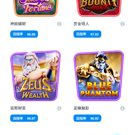
神姬赐财
赏金猎人
回报率
回报率
96.98
97.03
宙斯财富
蓝幽魅影
回报率
回报率
96.97
96.92