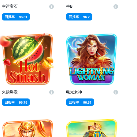
幸运宝石
牛B
回报率
回报率
96.81
96.7
火焱爆发
电光女神
回报率
回报率
96.75
96.81