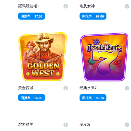
羅馬競技場 II
埃及女神
回报率
回报率
97.05
97.06
黃金西域
经典水果7
回报率
回报率
96.99
96.74