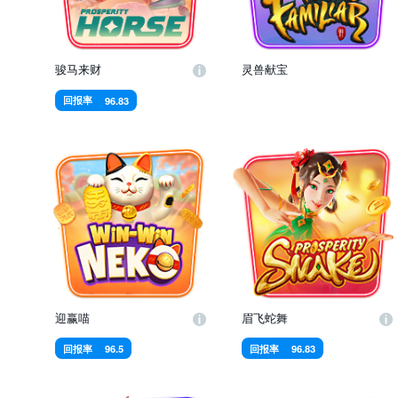
骏马来财
灵兽献宝
回报率
96.83
迎赢喵
眉飞蛇舞
回报率
回报率
96.5
96.83