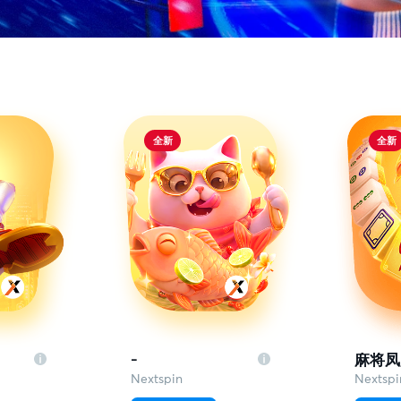
全新
全新
-
麻将凤
Nextspin
Nextspi