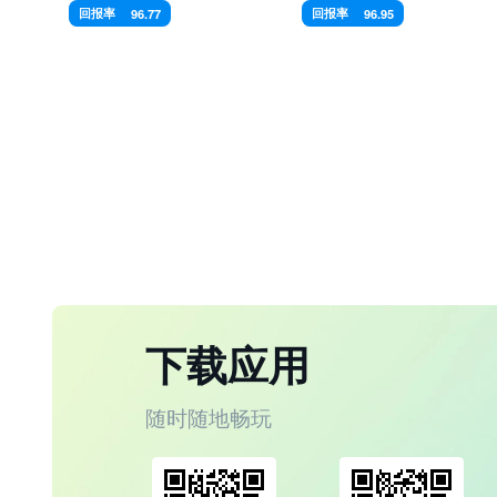
熔岩精灵
发发发
回报率
回报率
96.77
96.95
下载应用
随时随地畅玩