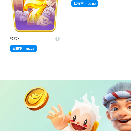
转转7
虎大哥88
回报率
回报率
96.74
96.82