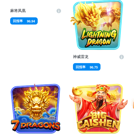
麻将凤凰
神威雷龙
回报率
回报率
96.94
96.75