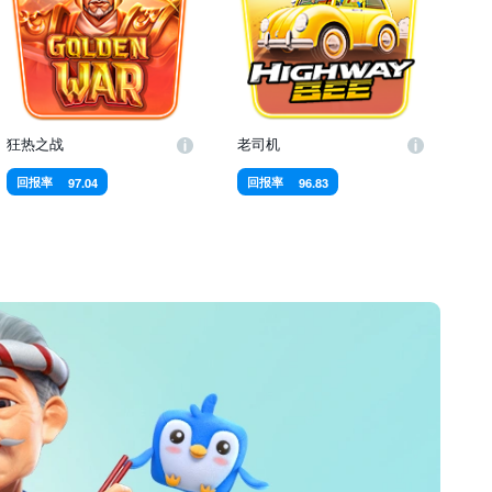
狂热之战
老司机
回报率
回报率
97.04
96.83